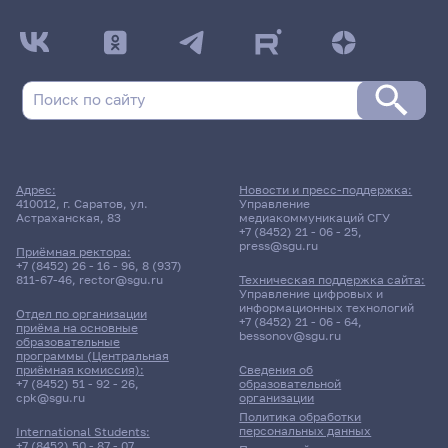
Адрес:
Новости и пресс-поддержка:
410012, г. Саратов, ул.
Управление
Астраханская, 83
медиакоммуникаций СГУ
+7 (8452) 21 - 06 - 25
,
press@sgu.ru
Приёмная ректора:
+7 (8452) 26 - 16 - 96
,
8 (937)
811-67-46
,
rector@sgu.ru
Техническая поддержка сайта:
Управление цифровых и
информационных технологий
Отдел по организации
+7 (8452) 21 - 06 - 64
,
приёма на основные
bessonov@sgu.ru
образовательные
программы (Центральная
приёмная комиссия):
Сведения об
+7 (8452) 51 - 92 - 26
,
образовательной
cpk@sgu.ru
организации
Политика обработки
персональных данных
International Students:
+7 (8452) 50 - 87 - 07
,