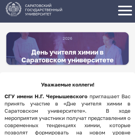
Перейти
к
основному
САРАТОВСКИЙ
содержанию
ГОСУДАРСТВЕННЫЙ
УНИВЕРСИТЕТ
2026
День учителя химии в
Саратовском университете
Уважаемые коллеги!
СГУ имени Н.Г. Чернышевского
приглашает Вас
принять участие в «Дне учителя химии в
Саратовском университете». В ходе
мероприятия участники получат представления о
современных тенденциях химии, которые
позволят формировать на новом уровне