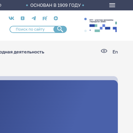
ОСНОВАН В 1909 ГОДУ
О
Социальные
сети
дная деятельность
En