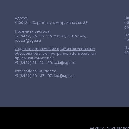
Адрес:
Св
410012, г. Саратов, ул. Астраханская, 83
об
ор
Приёмная ректора:
По
+7 (8452) 26 - 16 - 96
,
8 (937) 811-67-46
,
пе
rector@sgu.ru
Пр
Отдел по организации приёма на основные
ко
образовательные программы (Центральная
приёмная комиссия):
+7 (8452) 51 - 92 - 26
,
cpk@sgu.ru
International Students:
+7 (8452) 50 - 87 - 07
,
ied@sgu.ru
@ 2002 - 2026 Феде