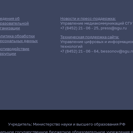
едения об
Новости и пресс-поддержка:
разовательной
Управление медиакоммуникаций СГУ
ганизации
+7 (8452) 21 - 06 - 25
,
press@sgu.ru
литика обработки
Техническая поддержка сайта:
рсональных данных
Управление цифровых и информацио
технологий
отиводействие
+7 (8452) 21 - 06 - 64
,
bessonov@sgu.r
ррупции
Учредитель:
Министерство науки и высшего образования РФ
ральное государственное бюджетное образовательное учреждение 