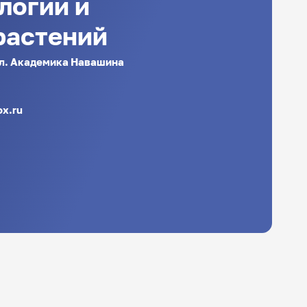
логии и
растений
 ул. Академика Навашина
ox.ru