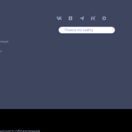
нных
u
высшего образования