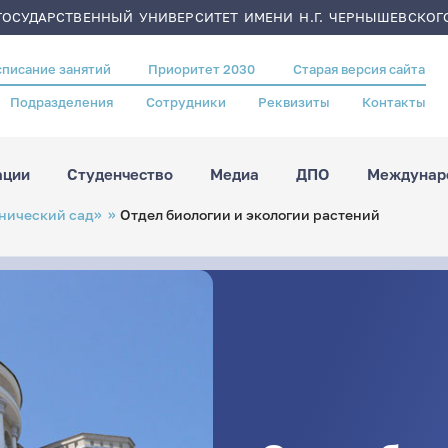
ОСУДАРСТВЕННЫЙ УНИВЕРСИТЕТ ИМЕНИ Н.Г. ЧЕРНЫШЕВСКОГ
списание занятий
Приоритет 2030
Старая версия сайта
Подразделения
Сотрудники
Реквизиты
Контакты
ации
Студенчество
Медиа
ДПО
Междунаро
нический сад»
Отдел биологии и экологии растений