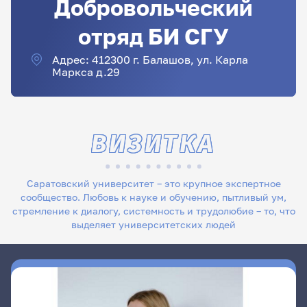
Добровольческий
отряд БИ СГУ
Адрес: 412300 г. Балашов, ул. Карла
Маркса д.29
ВИЗИТКА
Саратовский университет – это крупное экспертное
сообщество. Любовь к науке и обучению, пытливый ум,
стремление к диалогу, системность и трудолюбие – то, что
выделяет университетских людей