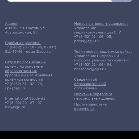
Адрес:
Новости и пресс-поддержка:
410012, г. Саратов, ул.
Управление
Астраханская, 83
медиакоммуникаций СГУ
+7 (8452) 21 - 06 - 25
,
press@sgu.ru
Приёмная ректора:
+7 (8452) 26 - 16 - 96
,
8 (937)
811-67-46
,
rector@sgu.ru
Техническая поддержка сайта:
Управление цифровых и
информационных технологий
Отдел по организации
+7 (8452) 21 - 06 - 64
,
приёма на основные
bessonov@sgu.ru
образовательные
программы (Центральная
приёмная комиссия):
Сведения об
+7 (8452) 51 - 92 - 26
,
образовательной
cpk@sgu.ru
организации
Политика обработки
персональных данных
International Students:
+7 (8452) 50 - 87 - 07
,
Противодействие
ied@sgu.ru
коррупции