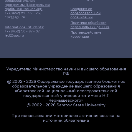
образовательные
программы (Центральная
приёмная комиссия):
Сведения об
+7 (8452) 51 - 92 - 26
,
образовательной
cpk@sgu.ru
организации
Политика обработки
персональных данных
International Students:
+7 (8452) 50 - 87 - 07
,
Противодействие
ied@sgu.ru
коррупции
Учредитель:
Министерство науки и высшего образования
РФ
@ 2002 - 2026 Федеральное государственное бюджетное
образовательное учреждение высшего образования
«Саратовский национальный исследовательский
государственный университет имени Н.Г.
Чернышевского»
@ 2002 - 2026 Saratov State University
При использовании материалов активная ссылка на
источник обязательна