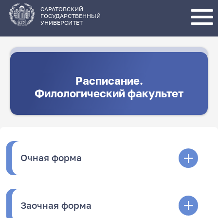
Перейти
к
основному
САРАТОВСКИЙ
содержанию
ГОСУДАРСТВЕННЫЙ
УНИВЕРСИТЕТ
Расписание.
Филологический факультет
Очная форма
Заочная форма