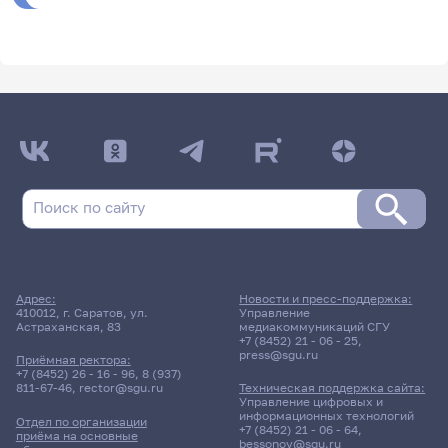
Адрес:
Новости и пресс-поддержка:
410012, г. Саратов, ул.
Управление
Астраханская, 83
медиакоммуникаций СГУ
+7 (8452) 21 - 06 - 25
,
press@sgu.ru
Приёмная ректора:
+7 (8452) 26 - 16 - 96
,
8 (937)
811-67-46
,
rector@sgu.ru
Техническая поддержка сайта:
Управление цифровых и
информационных технологий
Отдел по организации
+7 (8452) 21 - 06 - 64
,
приёма на основные
bessonov@sgu.ru