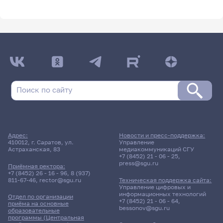
Адрес:
Новости и пресс-поддержка:
410012, г. Саратов, ул.
Управление
Астраханская, 83
медиакоммуникаций СГУ
+7 (8452) 21 - 06 - 25
,
press@sgu.ru
Приёмная ректора:
+7 (8452) 26 - 16 - 96
,
8 (937)
811-67-46
,
rector@sgu.ru
Техническая поддержка сайта:
Управление цифровых и
информационных технологий
Отдел по организации
+7 (8452) 21 - 06 - 64
,
приёма на основные
bessonov@sgu.ru
образовательные
программы (Центральная