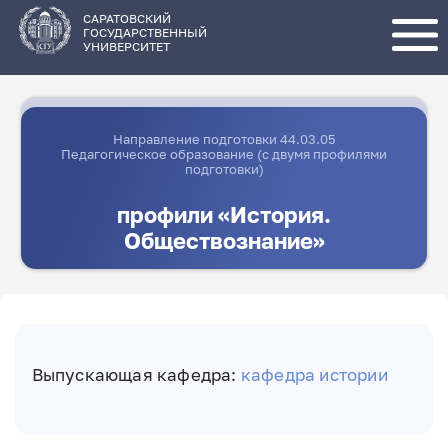
Перейти
к
основному
САРАТОВСКИЙ
содержанию
ГОСУДАРСТВЕННЫЙ
УНИВЕРСИТЕТ
Направление подготовки 44.03.05
Педагогическое образование (с двумя профилями
подготовки)
профили «История.
Обществознание»
Выпускающая кафедра:
кафедра истории