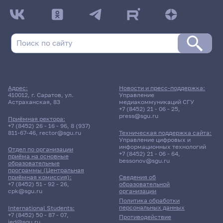
Адрес:
Новости и пресс-поддержка:
410012, г. Саратов, ул.
Управление
Астраханская, 83
медиакоммуникаций СГУ
+7 (8452) 21 - 06 - 25
,
press@sgu.ru
Приёмная ректора:
+7 (8452) 26 - 16 - 96
,
8 (937)
811-67-46
,
rector@sgu.ru
Техническая поддержка сайта:
Управление цифровых и
информационных технологий
Отдел по организации
+7 (8452) 21 - 06 - 64
,
приёма на основные
bessonov@sgu.ru
образовательные
программы (Центральная
приёмная комиссия):
Сведения об
+7 (8452) 51 - 92 - 26
,
образовательной
cpk@sgu.ru
организации
Политика обработки
персональных данных
International Students:
+7 (8452) 50 - 87 - 07
,
Противодействие
ied@sgu.ru