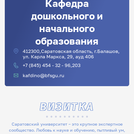
Кафедра
дошкольного и
начального
образования
412300,Саратовская область, г.Балашов,
ул. Карла Маркса, 29, ауд 406
+7 (845) 454 - 32 - 96,203
kafdino@bfsgu.ru
ВИЗИТКА
Саратовский университет – это крупное экспертное
сообщество. Любовь к науке и обучению, пытливый ум,