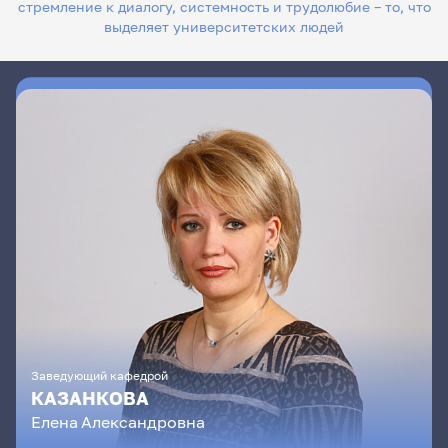
стремление к диалогу, системность и трудолюбие – то, что
выделяет университетских людей
Заведующий кафедрой
КАЗАНКОВА
Елена
Александровна