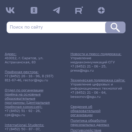
Адрес:
Новости и пресс-поддержка:
410012, г. Саратов, ул.
Управление
Астраханская, 83
медиакоммуникаций СГУ
+7 (8452) 21 - 06 - 25
,
press@sgu.ru
Приёмная ректора:
+7 (8452) 26 - 16 - 96
,
8 (937)
811-67-46
,
rector@sgu.ru
Техническая поддержка сайта:
Управление цифровых и
информационных технологий
Отдел по организации
+7 (8452) 21 - 06 - 64
,
приёма на основные
bessonov@sgu.ru
образовательные
программы (Центральная
приёмная комиссия):
Сведения об
+7 (8452) 51 - 92 - 26
,
образовательной
cpk@sgu.ru
организации
Политика обработки
персональных данных
International Students:
+7 (8452) 50 - 87 - 07
,
Противодействие