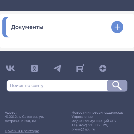
Документы
Адрес:
Новости и пресс-поддержка:
410012, г. Саратов, ул.
Управление
Астраханская, 83
медиакоммуникаций СГУ
+7 (8452) 21 - 06 - 25
,
press@sgu.ru
Приёмная ректора: