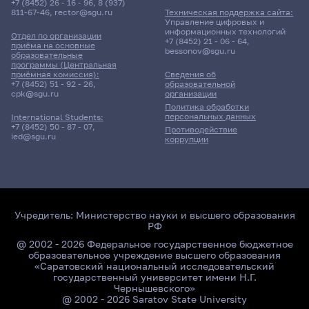
+7 (8452) 26 - 16 - 96
,
8 (937)
811-67-46
,
rector@sgu.ru
Техническая поддержка сайта:
Управление цифровых и
информационных технологий
Отдел по организации
+7 (8452) 21 - 06 - 64
,
приёма на основные
bessonov@sgu.ru
образовательные
программы (Центральная
приёмная комиссия):
Сведения об
+7 (8452) 51 - 92 - 26
,
образовательной
cpk@sgu.ru
организации
Политика обработки
персональных данных
International Students:
+7 (8452) 50 - 87 - 07
,
Противодействие
ied@sgu.ru
коррупции
Учредитель:
Министерство науки и высшего образования
РФ
@ 2002 - 2026 Федеральное государственное бюджетное
образовательное учреждение высшего образования
«Саратовский национальный исследовательский
государственный университет имени Н.Г.
Чернышевского»
@ 2002 - 2026 Saratov State University