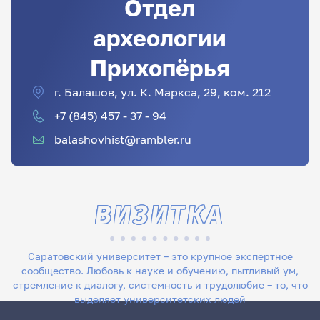
Отдел
археологии
Прихопёрья
г. Балашов, ул. К. Маркса, 29, ком. 212
+7 (845) 457 - 37 - 94
balashovhist@rambler.ru
ВИЗИТКА
Саратовский университет – это крупное экспертное
сообщество. Любовь к науке и обучению, пытливый ум,
стремление к диалогу, системность и трудолюбие – то, что
выделяет университетских людей