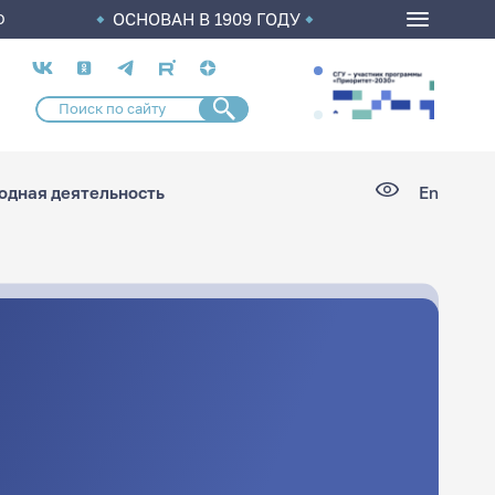
ОСНОВАН В 1909 ГОДУ
О
Социальные
сети
дная деятельность
En