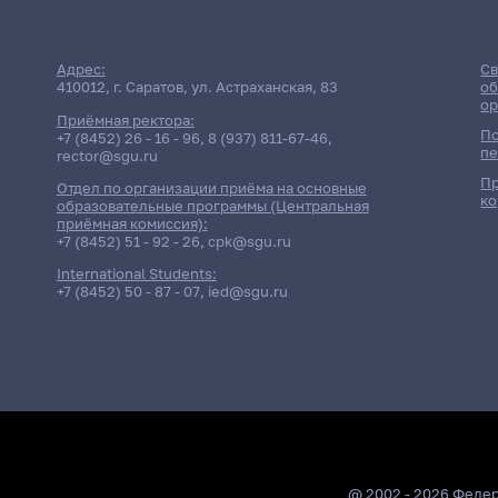
Адрес:
Св
410012, г. Саратов, ул. Астраханская, 83
об
ор
Приёмная ректора:
По
+7 (8452) 26 - 16 - 96
,
8 (937) 811-67-46
,
пе
rector@sgu.ru
Пр
Отдел по организации приёма на основные
ко
образовательные программы (Центральная
приёмная комиссия):
+7 (8452) 51 - 92 - 26
,
cpk@sgu.ru
International Students:
+7 (8452) 50 - 87 - 07
,
ied@sgu.ru
@ 2002 - 2026 Феде