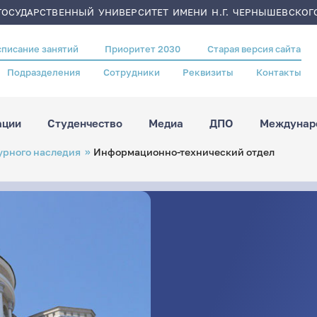
ОСУДАРСТВЕННЫЙ УНИВЕРСИТЕТ ИМЕНИ Н.Г. ЧЕРНЫШЕВСКОГ
списание занятий
Приоритет 2030
Старая версия сайта
Подразделения
Сотрудники
Реквизиты
Контакты
ации
Студенчество
Медиа
ДПО
Междунаро
урного наследия
Информационно-технический отдел