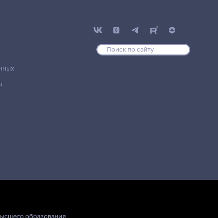
нных
u
высшего образования