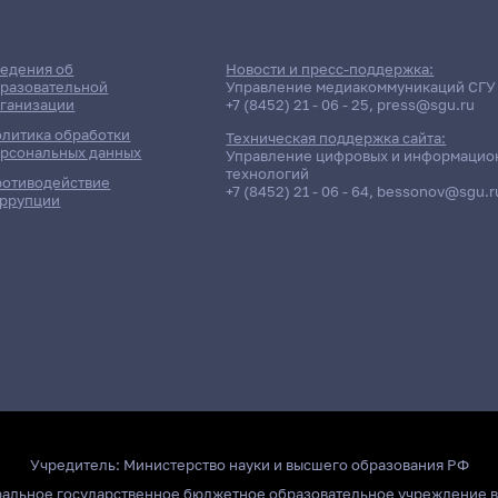
едения об
Новости и пресс-поддержка:
разовательной
Управление медиакоммуникаций СГУ
ганизации
+7 (8452) 21 - 06 - 25
,
press@sgu.ru
литика обработки
Техническая поддержка сайта:
рсональных данных
Управление цифровых и информацио
технологий
отиводействие
+7 (8452) 21 - 06 - 64
,
bessonov@sgu.r
ррупции
Учредитель:
Министерство науки и высшего образования РФ
ральное государственное бюджетное образовательное учреждение 