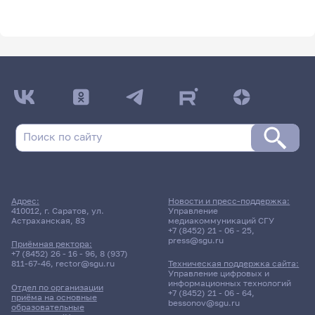
Адрес:
Новости и пресс-поддержка:
410012, г. Саратов, ул.
Управление
Астраханская, 83
медиакоммуникаций СГУ
+7 (8452) 21 - 06 - 25
,
press@sgu.ru
Приёмная ректора:
+7 (8452) 26 - 16 - 96
,
8 (937)
811-67-46
,
rector@sgu.ru
Техническая поддержка сайта:
Управление цифровых и
информационных технологий
Отдел по организации
+7 (8452) 21 - 06 - 64
,
приёма на основные
bessonov@sgu.ru
образовательные