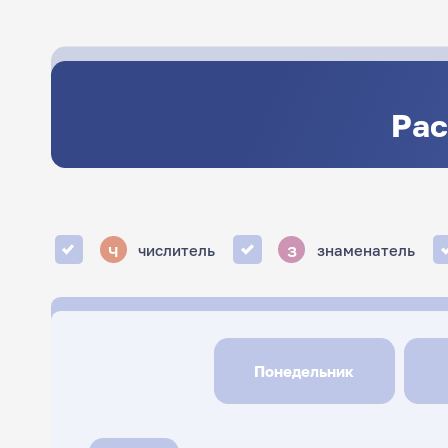
Рас
ч
з
числитель
знаменатель
Понедельник