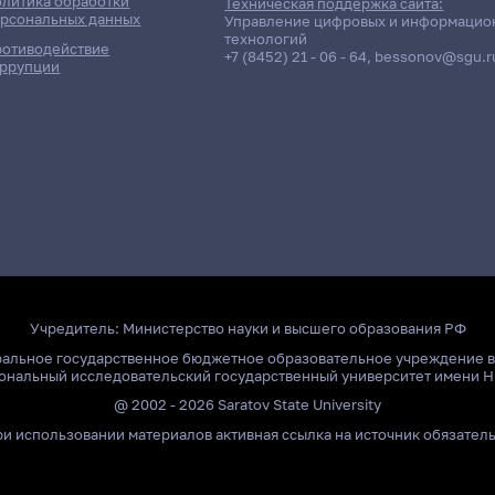
литика обработки
Техническая поддержка сайта:
рсональных данных
Управление цифровых и информацио
технологий
отиводействие
+7 (8452) 21 - 06 - 64
,
bessonov@sgu.r
ррупции
олнено!
Учредитель:
Министерство науки и высшего образования РФ
ральное государственное бюджетное образовательное учреждение 
ональный исследовательский государственный университет имени Н
@ 2002 - 2026 Saratov State University
и использовании материалов активная ссылка на источник обязател