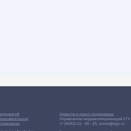
ДАТА ПОСЛЕДНЕГО ОБНОВЛЕНИЯ:
10.04.2026
списание сессии: Шендрик И.
едения об
Новости и пресс-поддержка:
разовательной
Управление медиакоммуникаций СГУ
ганизации
+7 (8452) 21 - 06 - 25
,
press@sgu.ru