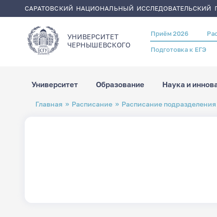
САРАТОВСКИЙ НАЦИОНАЛЬНЫЙ ИССЛЕДОВАТЕЛЬСКИЙ Г
Приём 2026
Ра
Header
УНИВЕРСИТЕТ
menu
ЧЕРНЫШЕВСКОГO
Подготовка к ЕГЭ
Университет
Образование
Наука и иннов
Перейти
Строка
Главная
Расписание
Расписание подразделения
к
навигации
основному
содержанию