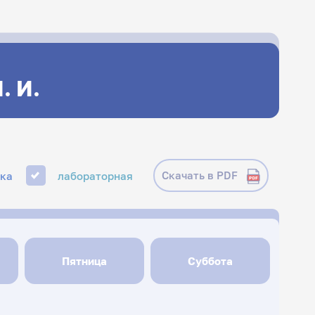
. И.
Скачать в PDF
ика
лабораторная
Пятница
Суббота