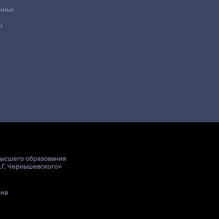
нных
u
высшего образования
.Г. Чернышевского»
ьна