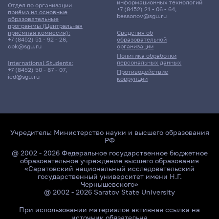
информационных технологий
Отдел по организации
+7 (8452) 21 - 06 - 64
,
приёма на основные
bessonov@sgu.ru
образовательные
программы (Центральная
приёмная комиссия):
Сведения об
+7 (8452) 51 - 92 - 26
,
образовательной
cpk@sgu.ru
организации
Политика обработки
персональных данных
International Students:
+7 (8452) 50 - 87 - 07
,
Противодействие
ied@sgu.ru
коррупции
Учредитель:
Министерство науки и высшего образования
РФ
@ 2002 - 2026 Федеральное государственное бюджетное
образовательное учреждение высшего образования
«Саратовский национальный исследовательский
государственный университет имени Н.Г.
Чернышевского»
@ 2002 - 2026 Saratov State University
При использовании материалов активная ссылка на
источник обязательна