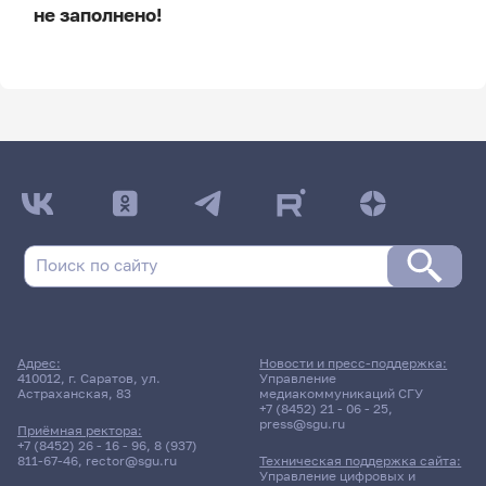
не заполнено!
ДАТА ПОСЛЕДНЕГО ОБНОВЛЕНИЯ:
НЕ ОБНОВЛЯЛОСЬ
Расписание сессии
Расписание сессии еще не заполнено!
Адрес:
Новости и пресс-поддержка:
410012, г. Саратов, ул.
Управление
Астраханская, 83
медиакоммуникаций СГУ
+7 (8452) 21 - 06 - 25
,
press@sgu.ru
Приёмная ректора:
+7 (8452) 26 - 16 - 96
,
8 (937)
811-67-46
,
rector@sgu.ru
Техническая поддержка сайта:
Управление цифровых и