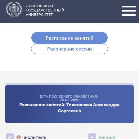
Перейти
к
основному
САРАТОВСКИЙ
содержанию
ГОСУДАРСТВЕННЫЙ
УНИВЕРСИТЕТ
Расписание занятий
Расписание сессии
ДАТА ПОСЛЕДНЕГО ОБНОВЛЕНИЯ:
24.02.2026
Расписание занятий: Тихомолова Александра
Сергеевна
числитель
лекция
ч