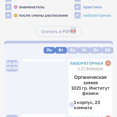
знаменатель
практика
з
после смены расписания
лабораторная
↺
Скачать в PDF
Пн
Вт
Ср
Чт
Пт
Сб
ЛАБОРАТОРНАЯ
Ч
08:20
09:50
с 17 февраля
Органическая
химия
1021 гр. Институт
физики
1 корпус, 23
комната