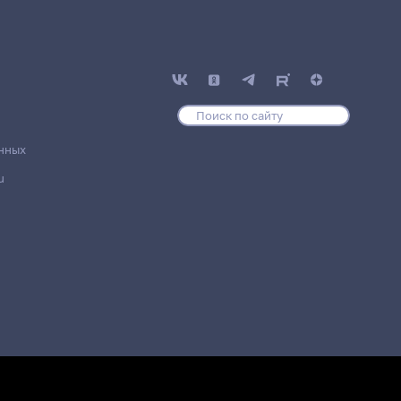
нных
u