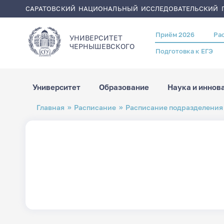
САРАТОВСКИЙ НАЦИОНАЛЬНЫЙ ИССЛЕДОВАТЕЛЬСКИЙ Г
Приём 2026
Ра
Header
УНИВЕРСИТЕТ
menu
ЧЕРНЫШЕВСКОГO
Подготовка к ЕГЭ
Университет
Образование
Наука и иннов
Перейти
Строка
Главная
Расписание
Расписание подразделения
к
навигации
основному
содержанию