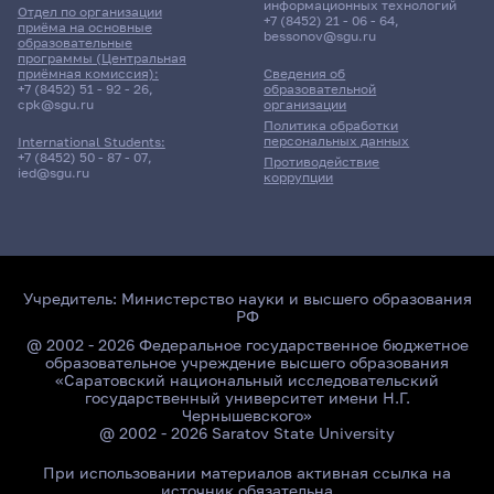
информационных технологий
Отдел по организации
+7 (8452) 21 - 06 - 64
,
приёма на основные
bessonov@sgu.ru
образовательные
программы (Центральная
приёмная комиссия):
Сведения об
+7 (8452) 51 - 92 - 26
,
образовательной
cpk@sgu.ru
организации
Политика обработки
персональных данных
International Students:
+7 (8452) 50 - 87 - 07
,
Противодействие
ied@sgu.ru
коррупции
Учредитель:
Министерство науки и высшего образования
РФ
@ 2002 - 2026 Федеральное государственное бюджетное
образовательное учреждение высшего образования
«Саратовский национальный исследовательский
государственный университет имени Н.Г.
Чернышевского»
@ 2002 - 2026 Saratov State University
При использовании материалов активная ссылка на
источник обязательна