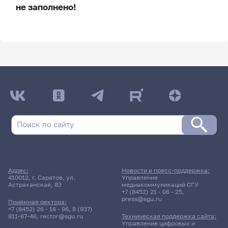
не заполнено!
ДАТА ПОСЛЕДНЕГО ОБНОВЛЕНИЯ:
НЕ ОБНОВЛЯЛОСЬ
Расписание сессии
Расписание сессии еще не заполнено!
Адрес:
Новости и пресс-поддержка:
410012, г. Саратов, ул.
Управление
Астраханская, 83
медиакоммуникаций СГУ
+7 (8452) 21 - 06 - 25
,
press@sgu.ru
Приёмная ректора:
+7 (8452) 26 - 16 - 96
,
8 (937)
811-67-46
,
rector@sgu.ru
Техническая поддержка сайта:
Управление цифровых и