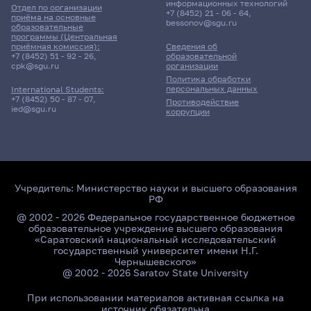
информационных технологий
Отдел по организации
+7 (8452) 21 - 06 - 64
,
приёма на основные
bessonov@sgu.ru
образовательные
программы (Центральная
приёмная комиссия):
Сведения об
+7 (8452) 51 - 92 - 26
,
образовательной
cpk@sgu.ru
организации
Политика обработки
персональных данных
International Students:
+7 (8452) 50 - 87 - 07
,
Противодействие
ied@sgu.ru
коррупции
Учредитель:
Министерство науки и высшего образования
РФ
@ 2002 - 2026 Федеральное государственное бюджетное
образовательное учреждение высшего образования
«Саратовский национальный исследовательский
государственный университет имени Н.Г.
Чернышевского»
@ 2002 - 2026 Saratov State University
При использовании материалов активная ссылка на
источник обязательна