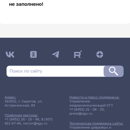
не заполнено!
ДАТА ПОСЛЕДНЕГО ОБНОВЛЕНИЯ:
НЕ ОБНОВЛЯЛОСЬ
Расписание сессии
Расписание сессии еще не заполнено!
Адрес:
Новости и пресс-поддержка:
410012, г. Саратов, ул.
Управление
Астраханская, 83
медиакоммуникаций СГУ
+7 (8452) 21 - 06 - 25
,
press@sgu.ru
Приёмная ректора:
+7 (8452) 26 - 16 - 96
,
8 (937)
811-67-46
,
rector@sgu.ru
Техническая поддержка сайта:
Управление цифровых и