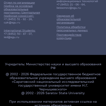
информационных технологий
Отдел по организации
+7 (8452) 21 - 06 - 64
,
Место не назначено
приёма на основные
bessonov@sgu.ru
образовательные
программы (Центральная
приёмная комиссия):
Сведения об
24 июня 2022 г. 10:00
+7 (8452) 51 - 92 - 26
,
образовательной
cpk@sgu.ru
организации
Политика обработки
Экзамен
персональных данных
International Students:
Русский язык
+7 (8452) 50 - 87 - 07
,
Противодействие
ied@sgu.ru
коррупции
7101гр., Колледж им. П.Н.
Яблочкова
Д/о
Место не назначено
Учредитель:
Министерство науки и высшего образования
РФ
@ 2002 - 2026 Федеральное государственное бюджетное
образовательное учреждение высшего образования
«Саратовский национальный исследовательский
государственный университет имени Н.Г.
Чернышевского»
@ 2002 - 2026 Saratov State University
При использовании материалов активная ссылка на
источник обязательна