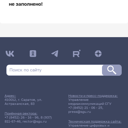
не заполнено!
ДАТА ПОСЛЕДНЕГО ОБНОВЛЕНИЯ:
НЕ ОБНОВЛЯЛОСЬ
Расписание сессии
23 июня 2022 г. 9:00
Консультация
Адрес:
Новости и пресс-поддержка:
Русский язык
410012, г. Саратов, ул.
Управление
Астраханская, 83
медиакоммуникаций СГУ
+7 (8452) 21 - 06 - 25
,
press@sgu.ru
7101гр., Колледж им. П.Н.
Приёмная ректора:
Яблочкова
+7 (8452) 26 - 16 - 96
,
8 (937)
811-67-46
,
rector@sgu.ru
Техническая поддержка сайта:
Д/о
Управление цифровых и