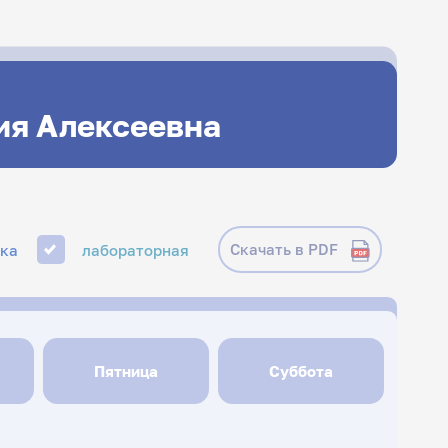
ия Алексеевна
Скачать в PDF
ика
лабораторная
Пятница
Суббота