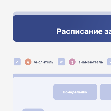
Расписание з
ч
з
числитель
знаменатель
Понедельник