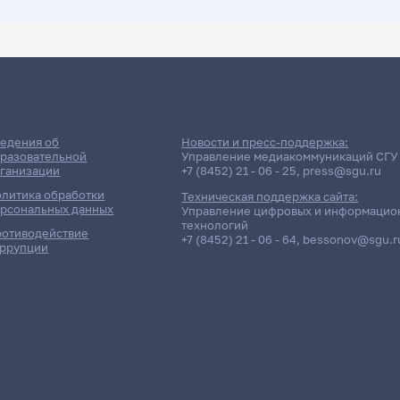
ДАТА ПОСЛЕДНЕГО ОБНОВЛЕНИЯ:
17.04.2026
ессии: Александрова Натал
едения об
Новости и пресс-поддержка:
разовательной
Управление медиакоммуникаций СГУ
ганизации
+7 (8452) 21 - 06 - 25
,
press@sgu.ru
литика обработки
Техническая поддержка сайта:
рсональных данных
Управление цифровых и информацио
технологий
отиводействие
+7 (8452) 21 - 06 - 64
,
bessonov@sgu.r
ррупции
олнено!