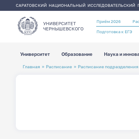
САРАТОВСКИЙ НАЦИОНАЛЬНЫЙ ИССЛЕДОВАТЕЛЬСКИЙ Г
Приём 2026
Ра
Header
УНИВЕРСИТЕТ
menu
ЧЕРНЫШЕВСКОГO
Подготовка к ЕГЭ
Университет
Образование
Наука и иннов
Перейти
Строка
Главная
Расписание
Расписание подразделения
к
навигации
основному
содержанию