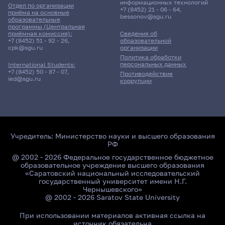
информационных технологий
Отдел по организации
+7 (8452) 21 - 06 - 64
,
приёма на основные
bessonov@sgu.ru
образовательные
программы (Центральная
приёмная комиссия):
Сведения об
+7 (8452) 51 - 92 - 26
,
образовательной
cpk@sgu.ru
организации
Политика обработки
персональных данных
International Students:
+7 (8452) 50 - 87 - 07
,
Противодействие
ied@sgu.ru
коррупции
Учредитель:
Министерство науки и высшего образования
РФ
@ 2002 - 2026 Федеральное государственное бюджетное
образовательное учреждение высшего образования
«Саратовский национальный исследовательский
государственный университет имени Н.Г.
Чернышевского»
@ 2002 - 2026 Saratov State University
При использовании материалов активная ссылка на
источник обязательна