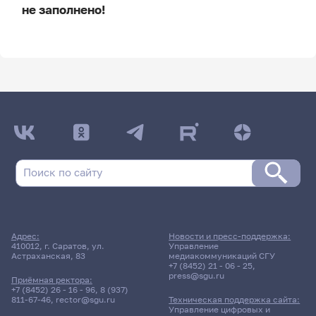
не заполнено!
ДАТА ПОСЛЕДНЕГО ОБНОВЛЕНИЯ:
НЕ ОБНОВЛЯЛОСЬ
Расписание сессии
Расписание сессии еще не заполнено!
Адрес:
Новости и пресс-поддержка:
410012, г. Саратов, ул.
Управление
Астраханская, 83
медиакоммуникаций СГУ
+7 (8452) 21 - 06 - 25
,
press@sgu.ru
Приёмная ректора:
+7 (8452) 26 - 16 - 96
,
8 (937)
811-67-46
,
rector@sgu.ru
Техническая поддержка сайта:
Управление цифровых и