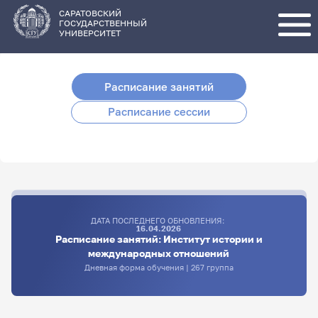
Перейти
к
основному
САРАТОВСКИЙ
содержанию
ГОСУДАРСТВЕННЫЙ
УНИВЕРСИТЕТ
Расписание занятий
Расписание сессии
ДАТА ПОСЛЕДНЕГО ОБНОВЛЕНИЯ:
16.04.2026
Расписание занятий: Институт истории и
международных отношений
Дневная форма обучения | 267 группа