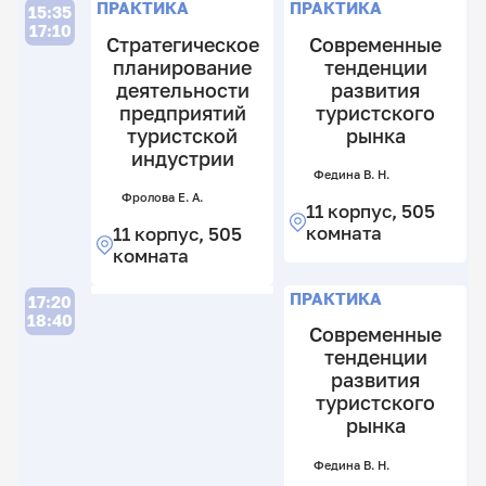
П
ПРАКТИКА
ПРАКТИКА
15:35
к
17:10
5
Стратегическое
Современные
к
планирование
тенденции
деятельности
развития
предприятий
туристского
туристской
рынка
индустрии
Фе
Федина В. Н.
В.
Фролова Е. А.
Н.
11 корпус, 505
11
комната
11 корпус, 505
к
комната
5
П
Л
к
ПРАКТИКА
17:20
18:40
Современные
тенденции
развития
Фр
туристского
Е.
А.
рынка
11
Фе
Федина В. Н.
В.
к
Н.