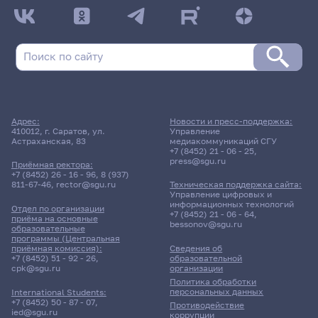
ДАТА ПОСЛЕДНЕГО ОБНОВЛЕНИЯ:
НЕ ОБНОВЛЯЛОСЬ
Расписание сессии: Факультет психологии
Заочная форма обучения | 286 группа
Расписание сессии еще не заполнено!
Адрес:
Новости и пресс-поддержка:
410012, г. Саратов, ул.
Управление
Астраханская, 83
медиакоммуникаций СГУ
+7 (8452) 21 - 06 - 25
,
press@sgu.ru
Приёмная ректора:
+7 (8452) 26 - 16 - 96
,
8 (937)
811-67-46
,
rector@sgu.ru
Техническая поддержка сайта:
Управление цифровых и
информационных технологий
Отдел по организации
+7 (8452) 21 - 06 - 64
,
приёма на основные
bessonov@sgu.ru
образовательные
программы (Центральная
приёмная комиссия):
Сведения об
+7 (8452) 51 - 92 - 26
,
образовательной
cpk@sgu.ru
организации
Политика обработки
персональных данных
International Students:
+7 (8452) 50 - 87 - 07
,
Противодействие
ied@sgu.ru
коррупции