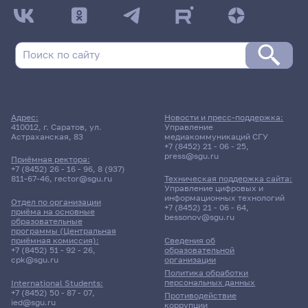
ДАТА ПОСЛЕДНЕГО ОБНОВЛЕНИЯ:
НЕ ОБНОВЛЯЛОСЬ
Расписание сессии: Факультет психологии
Заочная форма обучения | 283 группа
Расписание сессии еще не заполнено!
Адрес:
Новости и пресс-поддержка:
410012, г. Саратов, ул.
Управление
Астраханская, 83
медиакоммуникаций СГУ
+7 (8452) 21 - 06 - 25
,
press@sgu.ru
Приёмная ректора:
+7 (8452) 26 - 16 - 96
,
8 (937)
811-67-46
,
rector@sgu.ru
Техническая поддержка сайта:
Управление цифровых и
информационных технологий
Отдел по организации
+7 (8452) 21 - 06 - 64
,
приёма на основные
bessonov@sgu.ru
образовательные
программы (Центральная
приёмная комиссия):
Сведения об
+7 (8452) 51 - 92 - 26
,
образовательной
cpk@sgu.ru
организации
Политика обработки
персональных данных
International Students:
+7 (8452) 50 - 87 - 07
,
Противодействие
ied@sgu.ru
коррупции