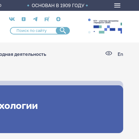
ОСНОВАН В 1909 ГОДУ
О
Социальные
сети
дная деятельность
En
ихологии