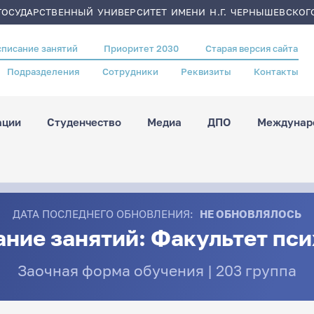
ОСУДАРСТВЕННЫЙ УНИВЕРСИТЕТ ИМЕНИ Н.Г. ЧЕРНЫШЕВСКОГ
списание занятий
Приоритет 2030
Старая версия сайта
Подразделения
Сотрудники
Реквизиты
Контакты
ации
Студенчество
Медиа
ДПО
Междунаро
ДАТА ПОСЛЕДНЕГО ОБНОВЛЕНИЯ:
НЕ ОБНОВЛЯЛОСЬ
ние занятий: Факультет пс
Заочная форма обучения | 203 группа