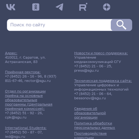
ДАТА ПОСЛЕДНЕГО ОБНОВЛЕНИЯ:
НЕ ОБНОВЛЯЛОСЬ
Расписание сессии: Факультет психологии
Заочная форма обучения | 202 группа
Расписание сессии еще не заполнено!
Адрес:
Новости и пресс-поддержка:
410012, г. Саратов, ул.
Управление
Астраханская, 83
медиакоммуникаций СГУ
+7 (8452) 21 - 06 - 25
,
press@sgu.ru
Приёмная ректора:
+7 (8452) 26 - 16 - 96
,
8 (937)
811-67-46
,
rector@sgu.ru
Техническая поддержка сайта:
Управление цифровых и
информационных технологий
Отдел по организации
+7 (8452) 21 - 06 - 64
,
приёма на основные
bessonov@sgu.ru
образовательные
программы (Центральная
приёмная комиссия):
Сведения об
+7 (8452) 51 - 92 - 26
,
образовательной
cpk@sgu.ru
организации
Политика обработки
персональных данных
International Students:
+7 (8452) 50 - 87 - 07
,
Противодействие
ied@sgu.ru
коррупции