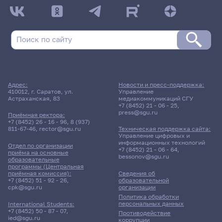
ДАТА ПОСЛЕДНЕГО ОБНОВЛЕНИЯ:
НЕ ОБНОВЛЯЛОСЬ
Расписание сессии: Факультет психологии
Заочная форма обучения | 188 группа
Расписание сессии еще не заполнено!
Адрес:
Новости и пресс-поддержка:
410012, г. Саратов, ул.
Управление
Астраханская, 83
медиакоммуникаций СГУ
+7 (8452) 21 - 06 - 25
,
press@sgu.ru
Приёмная ректора:
+7 (8452) 26 - 16 - 96
,
8 (937)
811-67-46
,
rector@sgu.ru
Техническая поддержка сайта:
Управление цифровых и
информационных технологий
Отдел по организации
+7 (8452) 21 - 06 - 64
,
приёма на основные
bessonov@sgu.ru
образовательные
программы (Центральная
приёмная комиссия):
Сведения об
+7 (8452) 51 - 92 - 26
,
образовательной
cpk@sgu.ru
организации
Политика обработки
персональных данных
International Students:
+7 (8452) 50 - 87 - 07
,
Противодействие
ied@sgu.ru
коррупции