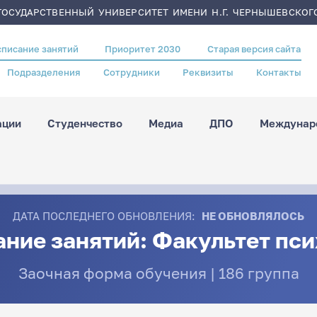
ОСУДАРСТВЕННЫЙ УНИВЕРСИТЕТ ИМЕНИ Н.Г. ЧЕРНЫШЕВСКОГ
списание занятий
Приоритет 2030
Старая версия сайта
Подразделения
Сотрудники
Реквизиты
Контакты
ации
Студенчество
Медиа
ДПО
Междунаро
ДАТА ПОСЛЕДНЕГО ОБНОВЛЕНИЯ:
НЕ ОБНОВЛЯЛОСЬ
ние занятий: Факультет пс
Заочная форма обучения | 186 группа