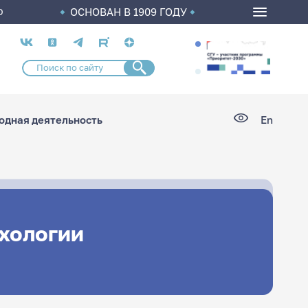
ОСНОВАН В 1909 ГОДУ
О
Социальные
сети
дная деятельность
En
ихологии