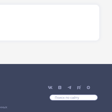
хологии
нных