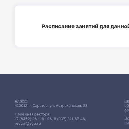
Расписание занятий для данной
Распис
Адрес:
Св
410012, г. Саратов, ул. Астраханская, 83
об
ор
Приёмная ректора:
По
+7 (8452) 26 - 16 - 96
,
8 (937) 811-67-46
,
пе
rector@sgu.ru