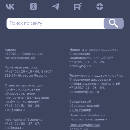
ДАТА ПОСЛЕДНЕГО ОБНОВЛЕНИЯ:
НЕ ОБНОВЛЯЛОСЬ
Расписание сессии: Факультет психологии
Заочная форма обучения | 183 группа
Расписание сессии еще не заполнено!
Адрес:
Новости и пресс-поддержка:
410012, г. Саратов, ул.
Управление
Астраханская, 83
медиакоммуникаций СГУ
+7 (8452) 21 - 06 - 25
,
press@sgu.ru
Приёмная ректора:
+7 (8452) 26 - 16 - 96
,
8 (937)
811-67-46
,
rector@sgu.ru
Техническая поддержка сайта:
Управление цифровых и
информационных технологий
Отдел по организации
+7 (8452) 21 - 06 - 64
,
приёма на основные
bessonov@sgu.ru
образовательные
программы (Центральная
приёмная комиссия):
Сведения об
+7 (8452) 51 - 92 - 26
,
образовательной
cpk@sgu.ru
организации
Политика обработки
персональных данных
International Students:
+7 (8452) 50 - 87 - 07
,
Противодействие
ied@sgu.ru
коррупции