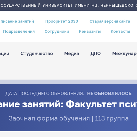
ОСУДАРСТВЕННЫЙ УНИВЕРСИТЕТ ИМЕНИ Н.Г. ЧЕРНЫШЕВСКОГ
списание занятий
Приоритет 2030
Старая версия сайта
Подразделения
Сотрудники
Реквизиты
Контакты
ации
Студенчество
Медиа
ДПО
Междунаро
ДАТА ПОСЛЕДНЕГО ОБНОВЛЕНИЯ:
НЕ ОБНОВЛЯЛОСЬ
ние занятий: Факультет пс
Заочная форма обучения | 113 группа