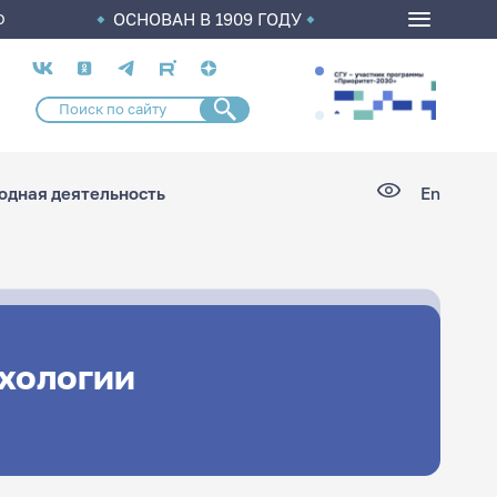
ОСНОВАН В 1909 ГОДУ
О
Социальные
сети
дная деятельность
En
ихологии