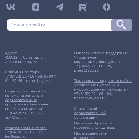
ДАТА ПОСЛЕДНЕГО ОБНОВЛЕНИЯ:
НЕ ОБНОВЛЯЛОСЬ
Расписание сессии: Факультет психологии
Заочная форма обучения | 103 группа
Расписание сессии еще не заполнено!
Адрес:
Новости и пресс-поддержка:
410012, г. Саратов, ул.
Управление
Астраханская, 83
медиакоммуникаций СГУ
+7 (8452) 21 - 06 - 25
,
press@sgu.ru
Приёмная ректора:
+7 (8452) 26 - 16 - 96
,
8 (937)
811-67-46
,
rector@sgu.ru
Техническая поддержка сайта:
Управление цифровых и
информационных технологий
Отдел по организации
+7 (8452) 21 - 06 - 64
,
приёма на основные
bessonov@sgu.ru
образовательные
программы (Центральная
приёмная комиссия):
Сведения об
+7 (8452) 51 - 92 - 26
,
образовательной
cpk@sgu.ru
организации
Политика обработки
персональных данных
International Students:
+7 (8452) 50 - 87 - 07
,
Противодействие
ied@sgu.ru
коррупции