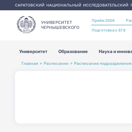
САРАТОВСКИЙ НАЦИОНАЛЬНЫЙ ИССЛЕДОВАТЕЛЬСКИЙ Г
Приём 2026
Ра
Header
УНИВЕРСИТЕТ
menu
ЧЕРНЫШЕВСКОГO
Подготовка к ЕГЭ
Университет
Образование
Наука и иннов
Перейти
Строка
Главная
Расписание
Расписание подразделения
к
навигации
основному
содержанию