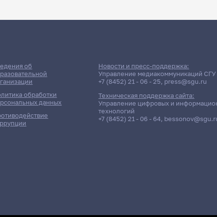
ДАТА ПОСЛЕДНЕГО ОБНОВЛЕНИЯ:
НЕ ОБНОВЛЯЛОСЬ
ание сессии: Факультет пси
едения об
Новости и пресс-поддержка:
разовательной
Управление медиакоммуникаций СГУ
ганизации
+7 (8452) 21 - 06 - 25
,
press@sgu.ru
Вечерняя форма обучения | 273 группа
литика обработки
Техническая поддержка сайта:
рсональных данных
Управление цифровых и информацио
технологий
отиводействие
+7 (8452) 21 - 06 - 64
,
bessonov@sgu.r
ррупции
олнено!