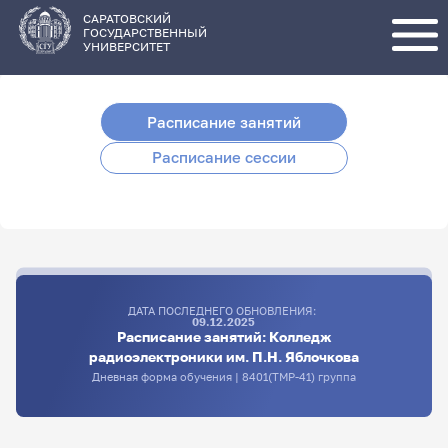
Перейти
к
основному
САРАТОВСКИЙ
содержанию
ГОСУДАРСТВЕННЫЙ
УНИВЕРСИТЕТ
Расписание занятий
Расписание сессии
ДАТА ПОСЛЕДНЕГО ОБНОВЛЕНИЯ:
09.12.2025
Расписание занятий: Колледж
радиоэлектроники им. П.Н. Яблочкова
Дневная форма обучения | 8401(TMP-41) группа