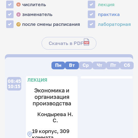
числитель
лекция
ч
знаменатель
практика
з
после смены расписания
лабораторная
↺
Скачать в PDF
Пн
Вт
Ср
Чт
Пт
Сб
Л
П
Л
Л
ЛЕКЦИЯ
08:45
10:15
Экономика и
организация
производства
П
Ю
Кондырева Н.
В.
К
К
С.
Н
Н
19
19 корпус, 309
С
С
к
комната