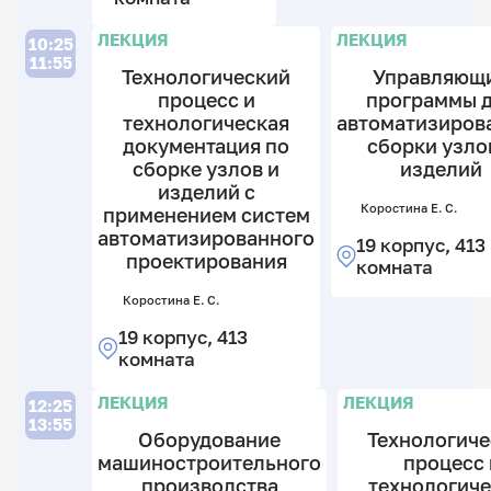
2
19
19
Ко
к
к
к
ЛЕКЦИЯ
ЛЕКЦИЯ
10:25
Е.
4
3
С.
11:55
Технологический
Управляющ
к
к
19
процесс и
программы 
к
технологическая
автоматизиров
4
документация по
сборки узло
к
сборке узлов и
изделий
изделий с
Л
Коростина Е. С.
применением систем
автоматизированного
19 корпус, 413
проектирования
комната
Коростина Е. С.
К
19 корпус, 413
Г.
комната
В.
ЛЕКЦИЯ
ЛЕКЦИЯ
19
12:25
13:55
к
Оборудование
Технологич
2
машиностроительного
процесс 
к
производства
технологиче