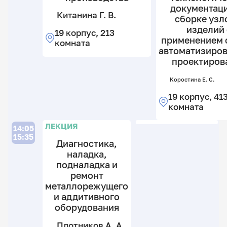
документаци
Китанина Г. В.
сборке узл
изделий 
19 корпус, 213
применением 
комната
автоматизиро
проектиров
Коростина Е. С.
19 корпус, 41
комната
Л
Л
ЛЕКЦИЯ
14:05
15:35
Диагностика,
наладка,
подналадка и
По
ремонт
С.
В.
металлорежущего
и аддитивного
19
к
оборудования
2
Плотников А. А.