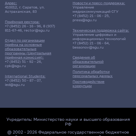
Адрес:
Новости и пресс-поддержка:
410012, г. Саратов, ул.
Управление
Астраханская, 83
медиакоммуникаций СГУ
+7 (8452) 21 - 06 - 25
,
press@sgu.ru
Приёмная ректора:
+7 (8452) 26 - 16 - 96
,
8 (937)
811-67-46
,
rector@sgu.ru
Техническая поддержка сайта:
Управление цифровых и
информационных технологий
Отдел по организации
+7 (8452) 21 - 06 - 64
,
приёма на основные
bessonov@sgu.ru
образовательные
программы (Центральная
приёмная комиссия):
Сведения об
+7 (8452) 51 - 92 - 26
,
образовательной
cpk@sgu.ru
организации
Политика обработки
персональных данных
International Students:
+7 (8452) 50 - 87 - 07
,
Противодействие
ied@sgu.ru
коррупции
Учредитель:
Министерство науки и высшего образования
РФ
@ 2002 - 2026 Федеральное государственное бюджетное