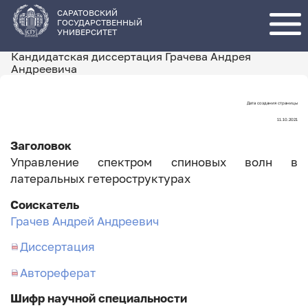
Перейти
к
основному
САРАТОВСКИЙ
содержанию
ГОСУДАРСТВЕННЫЙ
УНИВЕРСИТЕТ
Кандидатская диссертация Грачева Андрея
Андреевича
Дата создания страницы
Дата
11.10.2021
создания
Заголовок
страницы
Управление спектром спиновых волн в
латеральных гетероструктурах
Соискатель
Грачев Андрей Андреевич
Диссертация
Автореферат
Шифр научной специальности