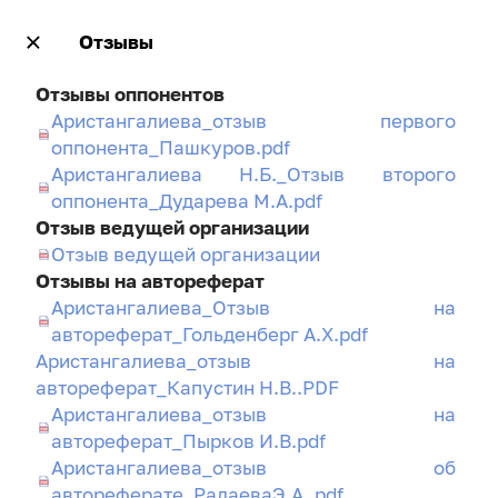
Отзывы
Отзывы оппонентов
Аристангалиева_отзыв первого
оппонента_Пашкуров.pdf
Аристангалиева Н.Б._Отзыв второго
оппонента_Дударева М.А.pdf
Отзыв ведущей организации
Отзыв ведущей организации
Отзывы на автореферат
Аристангалиева_Отзыв на
автореферат_Гольденберг А.Х.pdf
Аристангалиева_отзыв на
автореферат_Капустин Н.В..PDF
Аристангалиева_отзыв на
автореферат_Пырков И.В.pdf
Аристангалиева_отзыв об
автореферате_РадаеваЭ.А..pdf