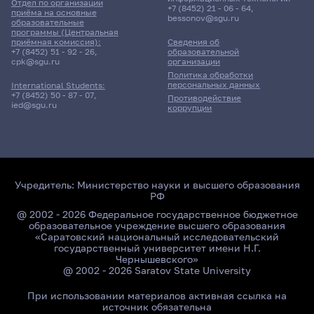
Отдел по организации
+7 (8452) 21 - 06 - 64
,
приёма на основные
bessonov@sgu.ru
образовательные
программы (Центральная
приёмная комиссия):
Сведения об
+7 (8452) 51 - 92 - 26
,
образовательной
cpk@sgu.ru
организации
Политика обработки
персональных данных
International Students:
+7 (8452) 50 - 87 - 07
,
Противодействие
ied@sgu.ru
коррупции
Учредитель:
Министерство науки и высшего образования
РФ
@ 2002 - 2026 Федеральное государственное бюджетное
образовательное учреждение высшего образования
«Саратовский национальный исследовательский
государственный университет имени Н.Г.
Чернышевского»
@ 2002 - 2026 Saratov State University
При использовании материалов активная ссылка на
источник обязательна