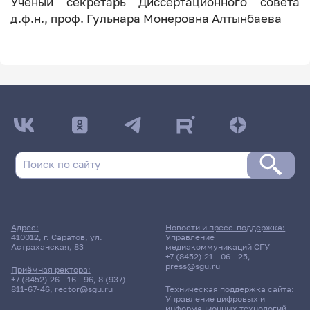
Ученый секретарь Диссертационного совета
д.ф.н., проф. Гульнара Монеровна Алтынбаева
Адрес:
Новости и пресс-поддержка:
410012, г. Саратов, ул.
Управление
Астраханская, 83
медиакоммуникаций СГУ
+7 (8452) 21 - 06 - 25
,
press@sgu.ru
Приёмная ректора:
+7 (8452) 26 - 16 - 96
,
8 (937)
811-67-46
,
rector@sgu.ru
Техническая поддержка сайта:
Управление цифровых и
информационных технологий