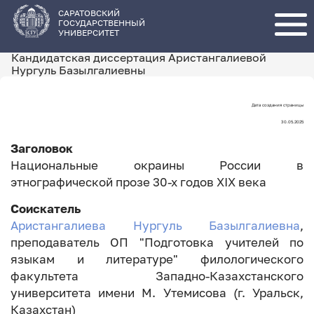
Перейти
к
основному
САРАТОВСКИЙ
содержанию
ГОСУДАРСТВЕННЫЙ
УНИВЕРСИТЕТ
Кандидатская диссертация Аристангалиевой
Нургуль Базылгалиевны
Дата создания страницы
Дата
30.05.2025
создания
Заголовок
страницы
Национальные окраины России в
этнографической прозе 30-х годов XIX века
Соискатель
Аристангалиева Нургуль Базылгалиевна
,
преподаватель ОП "Подготовка учителей по
языкам и литературе" ​филологического
факультета​ Западно-Казахстанского
университета имени М. Утемисова​ (г. Уральск,
Казахстан)