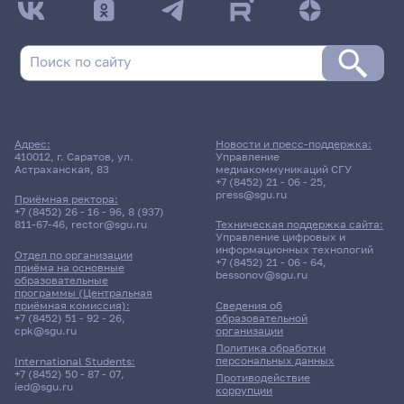
Адрес:
Новости и пресс-поддержка:
410012, г. Саратов, ул.
Управление
Астраханская, 83
медиакоммуникаций СГУ
+7 (8452) 21 - 06 - 25
,
press@sgu.ru
Приёмная ректора:
+7 (8452) 26 - 16 - 96
,
8 (937)
811-67-46
,
rector@sgu.ru
Техническая поддержка сайта:
Управление цифровых и
информационных технологий
Отдел по организации
+7 (8452) 21 - 06 - 64
,
приёма на основные
bessonov@sgu.ru
образовательные
программы (Центральная
приёмная комиссия):
Сведения об
+7 (8452) 51 - 92 - 26
,
образовательной
cpk@sgu.ru
организации
Политика обработки
персональных данных
International Students:
+7 (8452) 50 - 87 - 07
,
Противодействие
ied@sgu.ru
коррупции