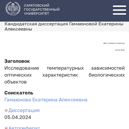
Перейти
к
основному
САРАТОВСКИЙ
содержанию
ГОСУДАРСТВЕННЫЙ
УНИВЕРСИТЕТ
Кандидатская диссертация Гамаюновой Екатерины
Алексеевны
Дата создания страницы
Дата
05.04.2024
создания
Заголовок
страницы
Исследование температурных зависимостей
оптических характеристик биологических
объектов
Соискатель
Гамаюнова Екатерина Алексеевна
Диссертация
Дата
05.04.2024
занесения
Автореферат