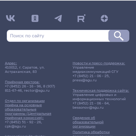
Адрес:
Новости и пресс-поддержка:
410012, г. Саратов, ул.
Управление
Астраханская, 83
медиакоммуникаций СГУ
+7 (8452) 21 - 06 - 25
,
press@sgu.ru
Приёмная ректора:
+7 (8452) 26 - 16 - 96
,
8 (937)
811-67-46
,
rector@sgu.ru
Техническая поддержка сайта:
Управление цифровых и
информационных технологий
Отдел по организации
+7 (8452) 21 - 06 - 64
,
приёма на основные
bessonov@sgu.ru
образовательные
программы (Центральная
приёмная комиссия):
Сведения об
+7 (8452) 51 - 92 - 26
,
образовательной
cpk@sgu.ru
организации
Политика обработки