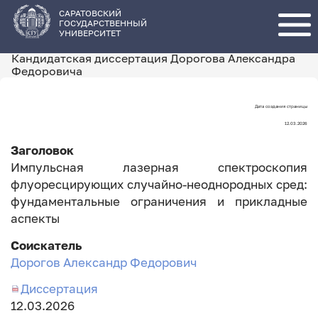
Перейти
к
основному
САРАТОВСКИЙ
содержанию
ГОСУДАРСТВЕННЫЙ
УНИВЕРСИТЕТ
Кандидатская диссертация Дорогова Александра
Федоровича
Дата создания страницы
Дата
12.03.2026
создания
Заголовок
страницы
Импульсная лазерная спектроскопия
флуоресцирующих случайно-неоднородных сред:
фундаментальные ограничения и прикладные
аспекты
Соискатель
Дорогов Александр Федорович
Диссертация
Дата
12.03.2026