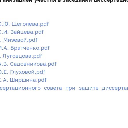
С.Ю. Щеголева.pdf
К.И. Зайцева.pdf
. Мизевой.pdf
И.А. Братченко.pdf
. Луговцова.pdf
А.В. Садовникова.pdf
.Е. Глуховой.pdf
Е.А. Ширшина.pdf
сертационного совета при защите диссерт