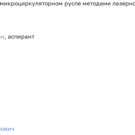
 микроциркуляторном русле методами лазерн
и
ан
, аспирант
рович