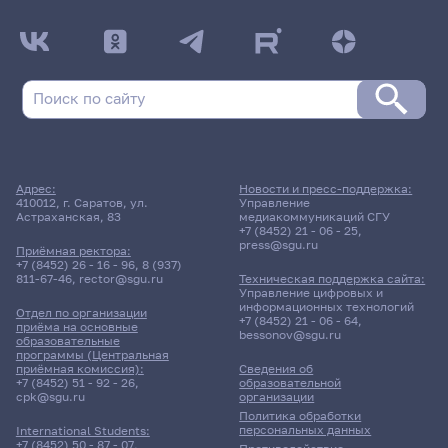
Адрес:
Новости и пресс-поддержка:
410012, г. Саратов, ул.
Управление
Астраханская, 83
медиакоммуникаций СГУ
+7 (8452) 21 - 06 - 25
,
press@sgu.ru
Приёмная ректора:
+7 (8452) 26 - 16 - 96
,
8 (937)
811-67-46
,
rector@sgu.ru
Техническая поддержка сайта:
Управление цифровых и
информационных технологий
Отдел по организации
+7 (8452) 21 - 06 - 64
,
приёма на основные
bessonov@sgu.ru
образовательные
программы (Центральная
приёмная комиссия):
Сведения об
+7 (8452) 51 - 92 - 26
,
образовательной
cpk@sgu.ru
организации
Политика обработки
персональных данных
International Students:
+7 (8452) 50 - 87 - 07
,