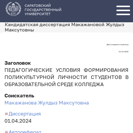
Перейти
к
основному
САРАТОВСКИЙ
содержанию
ГОСУДАРСТВЕННЫЙ
УНИВЕРСИТЕТ
Кандидатская диссертация Макажановой Жулдыз
Максутовны
Дата создания страницы
Дата
01.04.2024
создания
Заголовок
страницы
ПЕДАГОГИЧЕСКИЕ УСЛОВИЯ ФОРМИРОВАНИЯ
ПОЛИКУЛЬТУРНОЙ ЛИЧНОСТИ СТУДЕНТОВ В
ОБРАЗОВАТЕЛЬНОЙ СРЕДЕ КОЛЛЕДЖА
Соискатель
Макажанова Жулдыз Максутовна
Диссертация
Дата
01.04.2024
занесения
Автореферат