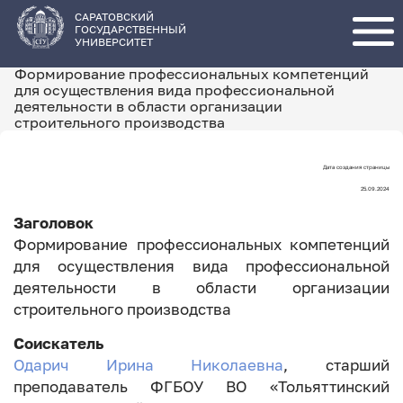
Перейти
к
основному
САРАТОВСКИЙ
содержанию
ГОСУДАРСТВЕННЫЙ
УНИВЕРСИТЕТ
Формирование профессиональных компетенций
для осуществления вида профессиональной
деятельности в области организации
строительного производства
Дата создания страницы
Дата
25.09.2024
создания
Заголовок
страницы
Формирование профессиональных компетенций
для осуществления вида профессиональной
деятельности в области организации
строительного производства
Соискатель
Одарич Ирина Николаевна
, старший
преподаватель ФГБОУ ВО «Тольяттинский