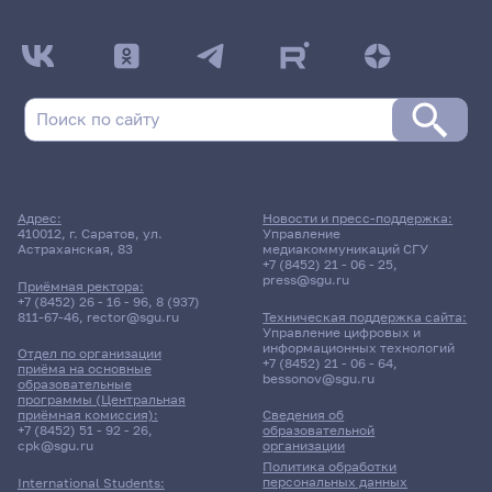
Адрес:
Новости и пресс-поддержка:
410012, г. Саратов, ул.
Управление
Астраханская, 83
медиакоммуникаций СГУ
+7 (8452) 21 - 06 - 25
,
press@sgu.ru
Приёмная ректора:
+7 (8452) 26 - 16 - 96
,
8 (937)
811-67-46
,
rector@sgu.ru
Техническая поддержка сайта:
Управление цифровых и
информационных технологий
Отдел по организации
+7 (8452) 21 - 06 - 64
,
приёма на основные
bessonov@sgu.ru
образовательные
программы (Центральная
приёмная комиссия):
Сведения об
+7 (8452) 51 - 92 - 26
,
образовательной
cpk@sgu.ru
организации
Политика обработки
персональных данных
International Students: