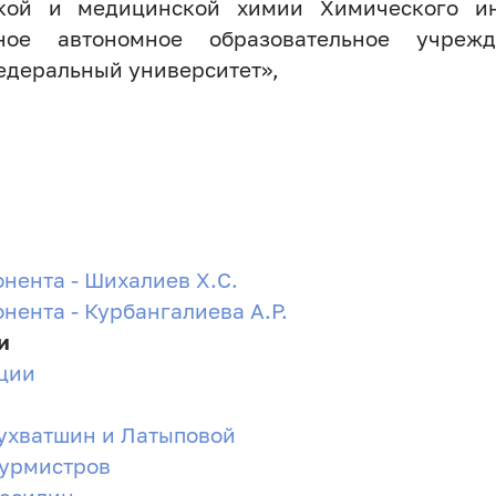
кой и медицинской химии Химического инс
нное автономное образовательное учреж
едеральный университет»,
нента - Шихалиев Х.С.
нента - Курбангалиева А.Р.
и
ции
Тухватшин и Латыповой
Бурмистров