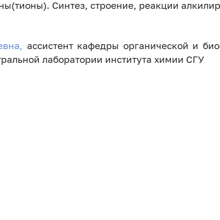
ы(тионы). Синтез, строение, реакции алкили
евна,
ассистент кафедры органической и био
тральной лаборатории института химии СГУ