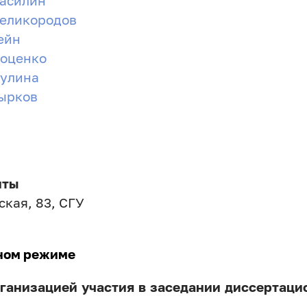
Василин
Великородов
ейн
Доценко
Пулина
Тырков
иты
ская, 83, СГУ
ном режиме
ганизацией участия в заседании диссертаци