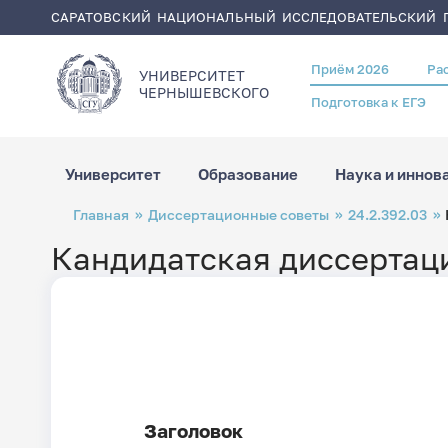
САРАТОВСКИЙ НАЦИОНАЛЬНЫЙ ИССЛЕДОВАТЕЛЬСКИЙ Г
Приём 2026
Ра
Header
УНИВЕРСИТЕТ
menu
ЧЕРНЫШЕВСКОГO
Подготовка к ЕГЭ
Университет
Образование
Наука и иннов
Перейти
Строка
Главная
Диссертационные советы
24.2.392.03
к
навигации
основному
содержанию
Кандидатская диссертац
Дата
создания
Заголовок
страницы