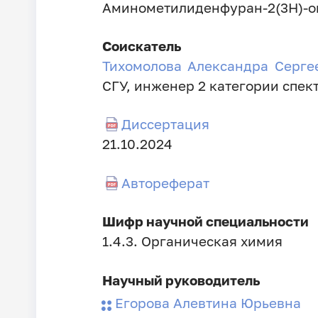
Аминометилиденфуран-2(3Н)-он
Соискатель
Тихомолова Александра Серге
СГУ, инженер 2 категории спек
Диссертация
Дата
21.10.2024
занесения
Автореферат
диссертации
Шифр научной специальности
1.4.3. Органическая химия
Научный руководитель
Егорова Алевтина Юрьевна