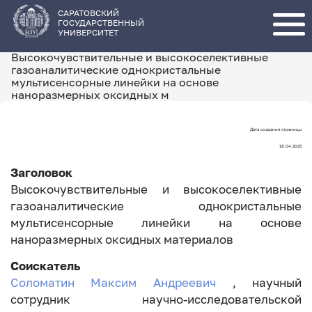
Перейти
к
основному
САРАТОВСКИЙ
содержанию
ГОСУДАРСТВЕННЫЙ
УНИВЕРСИТЕТ
Высокочувствительные и высокоселективные
газоаналитические однокристальные
мультисенсорные линейки на основе
наноразмерных оксидных м
Дата создания страницы
Дата
18.04.2025
создания
Заголовок
страницы
Высокочувствительные и высокоселективные
газоаналитические однокристальные
мультисенсорные линейки на основе
наноразмерных оксидных материалов
Соискатель
Соломатин Максим Андреевич
, научный
сотрудник научно-исследовательской