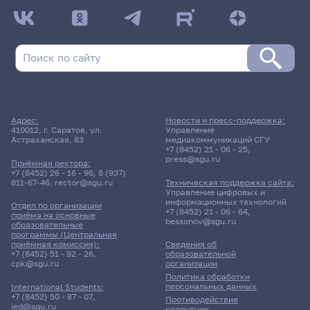
Адрес:
Новости и пресс-поддержка:
410012, г. Саратов, ул.
Управление
Астраханская, 83
медиакоммуникаций СГУ
+7 (8452) 21 - 06 - 25
,
press@sgu.ru
Приёмная ректора:
+7 (8452) 26 - 16 - 96
,
8 (937)
811-67-46
,
rector@sgu.ru
Техническая поддержка сайта:
Управление цифровых и
информационных технологий
Отдел по организации
+7 (8452) 21 - 06 - 64
,
приёма на основные
bessonov@sgu.ru
образовательные
программы (Центральная
приёмная комиссия):
Сведения об
+7 (8452) 51 - 92 - 26
,
образовательной
cpk@sgu.ru
организации
Политика обработки
персональных данных
International Students:
+7 (8452) 50 - 87 - 07
,
Противодействие
ied@sgu.ru
коррупции