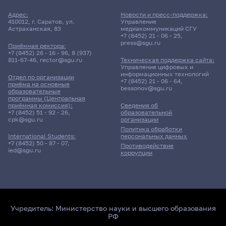
Адрес:
Новости и пресс-поддержка:
410012, г. Саратов, ул.
Управление
Астраханская, 83
медиакоммуникаций СГУ
+7 (8452) 21 - 06 - 25
,
press@sgu.ru
Приёмная ректора:
+7 (8452) 26 - 16 - 96
,
8 (937)
811-67-46
,
rector@sgu.ru
Техническая поддержка сайта:
Управление цифровых и
информационных технологий
Отдел по организации
+7 (8452) 21 - 06 - 64
,
приёма на основные
bessonov@sgu.ru
образовательные
программы (Центральная
приёмная комиссия):
Сведения об
+7 (8452) 51 - 92 - 26
,
образовательной
cpk@sgu.ru
организации
Политика обработки
персональных данных
International Students:
+7 (8452) 50 - 87 - 07
,
Противодействие
ied@sgu.ru
коррупции
Учредитель:
Министерство науки и высшего образования
РФ