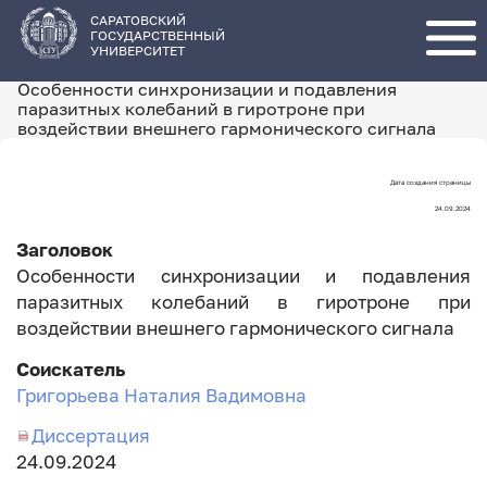
Перейти
к
основному
САРАТОВСКИЙ
содержанию
ГОСУДАРСТВЕННЫЙ
УНИВЕРСИТЕТ
Особенности синхронизации и подавления
паразитных колебаний в гиротроне при
воздействии внешнего гармонического сигнала
Дата создания страницы
Дата
24.09.2024
создания
Заголовок
страницы
Особенности синхронизации и подавления
паразитных колебаний в гиротроне при
воздействии внешнего гармонического сигнала
Соискатель
Григорьева Наталия Вадимовна
Диссертация
Дата
24.09.2024