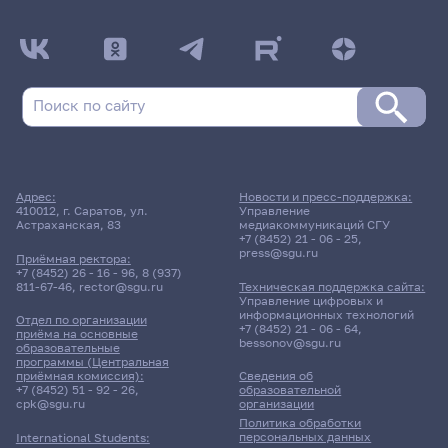
Адрес:
Новости и пресс-поддержка:
410012, г. Саратов, ул.
Управление
Астраханская, 83
медиакоммуникаций СГУ
+7 (8452) 21 - 06 - 25
,
press@sgu.ru
Приёмная ректора:
+7 (8452) 26 - 16 - 96
,
8 (937)
811-67-46
,
rector@sgu.ru
Техническая поддержка сайта:
Управление цифровых и
информационных технологий
Отдел по организации
+7 (8452) 21 - 06 - 64
,
приёма на основные
bessonov@sgu.ru
образовательные
программы (Центральная
приёмная комиссия):
Сведения об
+7 (8452) 51 - 92 - 26
,
образовательной
cpk@sgu.ru
организации
Политика обработки
персональных данных
International Students: