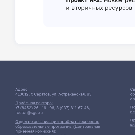
и вторичных ресурсов
Адрес:
Св
410012, г. Саратов, ул. Астраханская, 83
об
ор
Приёмная ректора:
По
+7 (8452) 26 - 16 - 96
,
8 (937) 811-67-46
,
пе
rector@sgu.ru
Пр
Отдел по организации приёма на основные
ко
образовательные программы (Центральная
приёмная комиссия):