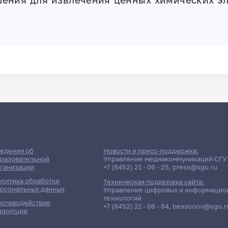
едения об
Новости и пресс-поддержка:
разовательной
Управление медиакоммуникаций СГУ
ганизации
+7 (8452) 21 - 06 - 25
,
press@sgu.ru
литика обработки
Техническая поддержка сайта:
рсональных данных
Управление цифровых и информацио
технологий
отиводействие
+7 (8452) 21 - 06 - 64
,
bessonov@sgu.r
ррупции