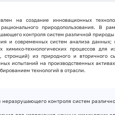
авлен на создание инновационных технол
рационального природопользования. В рам
шающего контроля систем различной природы
ния и современных систем анализа данных; 
х химико-технологических процессов для 
й, стронций) из природного и вторичного с
ных испытаний на производственных активах
бированием технологий в отрасли.
 неразрушающего контроля систем различн
ения для извлечения ценных химических э