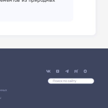
нных
u