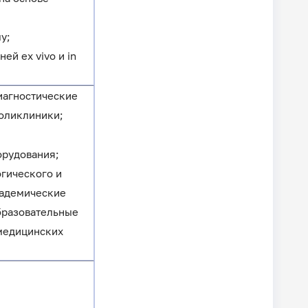
у;
й ex vivo и in
иагностические
поликлиники;
орудования;
гического и
кадемические
бразовательные
 медицинских