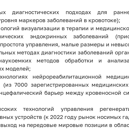
ных диагностических подходах для ранн
ровня маркеров заболеваний в кровотоке);
нологий визуализации в терапии и медицинско
нических эндокринных заболеваний (при
простота управления, малые размеры и невысо
ельных методах диагностики заболеваний орг
наукоемких методов обработки и анализ
х моделей;
ехнологиях нейрореабилитационной медици
 (из 7000 зарегистрированных медицинских
энцефалический барьер между кровеносной с
ысоких технологий управления регенера
ых устройств (к 2022 году рынок носимых гад
: выход на передовые мировые позиции в обла