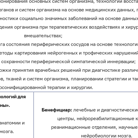
онирования основных систем организма, технологии восст
анов и систем организма на основе медицинских данных,
ностики социально значимых заболеваний на основе данны
дения организма при терапевтических воздействиях и хиру
вмешательствах;
га состояния периферических сосудов на основе технолог
етоды картирования нейрогенных и трофических нарушений
 сохранности периферической симпатической иннервации;
ржки принятия врачебных решений при диагностике различ
в, тканей и систем организма, планировании стратегии и та
рсонифицированной терапии и хирургии.
нологий для
ны».
Бенефициар:
лечебные и диагностически
центры, нейрореабилитационные 
анатомии и
реанимационные отделения, научные
мозга.
нейробиологии мозга.