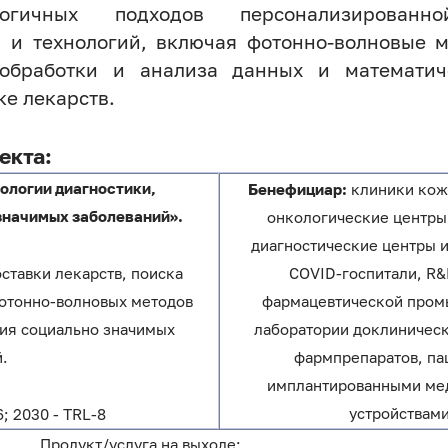
ологичных подходов персонализирова
 и технологий, включая фотонно-волновые м
 обработки и анализа данных и математич
е лекарств.
екта:
нологии диагностики,
Бенефициар:
клиники кож
значимых заболеваний».
онкологические центры
диагностические центры и
ставки лекарств, поиска
COVID-госпитали, R&
фотонно-волновых методов
фармацевтической пром
ния социально значимых
лаборатории доклиничес
.
фармпрепаратов, па
имплантированными ме
устройствами
6; 2030 - TRL-8
Продукт/услуга на выходе: