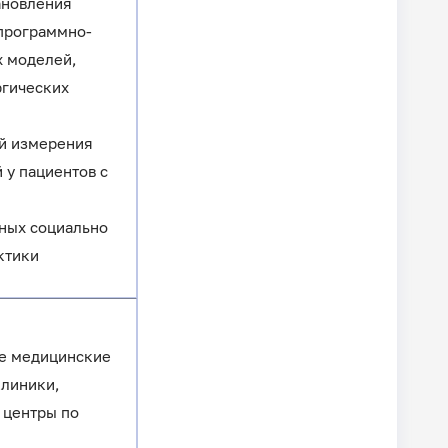
ановления
 программно-
х моделей,
ргических
ий измерения
 у пациентов с
ных социально
ктики
е медицинские
клиники,
 центры по