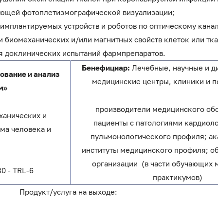
ющей фотоплетизмографической визуализации;
имплантируемых устройств и роботов по оптическому канал
 биомеханических и/или магнитных свойств клеток или ткане
ля доклинических испытаний фармпрепаратов.
Бенефициар:
Лечебные, научные и д
ование и анализ
медицинские центры, клиники и 
м»
производители медицинского об
ханических и
пациенты с патологиями кардиоло
ма человека и
пульмонологического профиля; а
институты медицинского профиля; о
организации (в части обучающих
30 - TRL-6
практикумов)
Продукт/услуга на выходе: