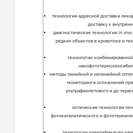
технологии адресной доставки лека
доставку к внутрен
диагностические технологии in vi
редких объектов в кровотоке и те
технологии комбинированной
нанофототермосенсибили
методы линейной и нелинейной оптич
мониторинга осложнений при
ультрафиолетового и до тера
оптические технологии ле
фотокаталитического и фототермиче
технологии идентификации нар