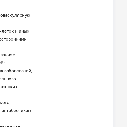
ндоваскулярную
клеток и иных
посторонними
ованием
ей;
ых заболеваний,
альнего
тических
кого,
к антибиотикам
на основе