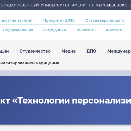
ОСУДАРСТВЕННЫЙ УНИВЕРСИТЕТ ИМЕНИ Н.Г. ЧЕРНЫШЕВСКОГ
списание занятий
Приоритет 2030
Старая версия сайта
Подразделения
Сотрудники
Реквизиты
Контакты
ации
Студенчество
Медиа
ДПО
Междунаро
сонализированной медицины»
ект «Технологии персонализ