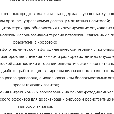
рственных средств, включая трансдермальную доставку, э
ним органам, управляемую доставку магнитных носителей;
vo цитометрии для обнаружения циркулирующих опухолевых 
хнологии малоинвазивной терапии патологий, связанных с 
объектами в кровотоке;
 фототермической и фотодинамической терапии с использ
заторов для лечения химио- и радиорезистентных опухол
еской диагностики и терапии онкологических и когнитивн
 диабете, работающие в широком диапазоне длин волн от д
герцового диапазона, с использованием биосовместимых оп
просветляющих агентов;
чения инфекционных заболеваний на основе фотодинамичес
ского эффектов для дезактивации вирусов и резистентных 
микроорганизмов;
ушения оксигенации тканей при коронавирусной инфекции 