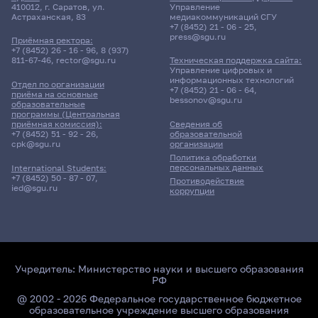
410012, г. Саратов, ул.
Управление
Астраханская, 83
медиакоммуникаций СГУ
+7 (8452) 21 - 06 - 25
,
press@sgu.ru
Приёмная ректора:
+7 (8452) 26 - 16 - 96
,
8 (937)
811-67-46
,
rector@sgu.ru
Техническая поддержка сайта:
Управление цифровых и
информационных технологий
Отдел по организации
+7 (8452) 21 - 06 - 64
,
приёма на основные
bessonov@sgu.ru
образовательные
программы (Центральная
приёмная комиссия):
Сведения об
+7 (8452) 51 - 92 - 26
,
образовательной
cpk@sgu.ru
организации
Политика обработки
персональных данных
International Students:
+7 (8452) 50 - 87 - 07
,
Противодействие
ied@sgu.ru
коррупции
Учредитель:
Министерство науки и высшего образования
РФ
@ 2002 - 2026 Федеральное государственное бюджетное
образовательное учреждение высшего образования