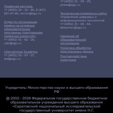
+7 (8452) 21 - 06 - 25
,
press@sgu.ru
Приёмная ректора:
+7 (8452) 26 - 16 - 96
,
8 (937)
811-67-46
,
rector@sgu.ru
Техническая поддержка сайта:
Управление цифровых и
информационных технологий
Отдел по организации
+7 (8452) 21 - 06 - 64
,
приёма на основные
bessonov@sgu.ru
образовательные
программы (Центральная
приёмная комиссия):
Сведения об
+7 (8452) 51 - 92 - 26
,
образовательной
cpk@sgu.ru
организации
Политика обработки
персональных данных
International Students:
+7 (8452) 50 - 87 - 07
,
Противодействие
ied@sgu.ru
коррупции
Учредитель:
Министерство науки и высшего образования
РФ
@ 2002 - 2026 Федеральное государственное бюджетное
образовательное учреждение высшего образования
«Саратовский национальный исследовательский
государственный университет имени Н.Г.