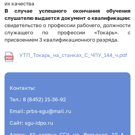
их качества
В случае успешного окончания обучения
слушателю выдается документ о квалификации:
свидетельство о профессии рабочего, должности
служащего по профессии «Токарь». с
присвоением 3 квалификационного разряда.
УТП_Токарь_на_станках_С_ЧПУ_144_ч.pdf
Контакты:
Тел.: 8 (8452) 21-36-92
Email: prbs-sgu@mail.ru
Сайт: sgu-idpo.ru
Адрес: XII корпус СГУ, ул. Вольская, 10 А,