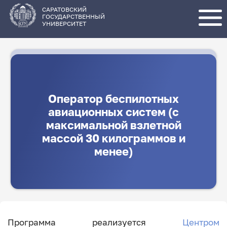
Перейти
к
основному
САРАТОВСКИЙ
содержанию
ГОСУДАРСТВЕННЫЙ
УНИВЕРСИТЕТ
Оператор беспилотных
авиационных систем (с
максимальной взлетной
массой 30 килограммов и
менее)
Программа реализуется
Центром