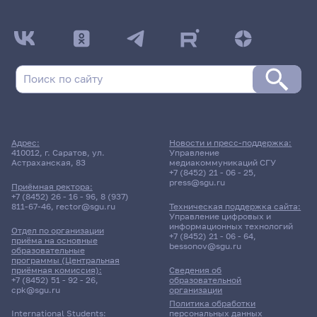
Адрес:
Новости и пресс-поддержка:
410012, г. Саратов, ул.
Управление
Астраханская, 83
медиакоммуникаций СГУ
+7 (8452) 21 - 06 - 25
,
press@sgu.ru
Приёмная ректора:
+7 (8452) 26 - 16 - 96
,
8 (937)
811-67-46
,
rector@sgu.ru
Техническая поддержка сайта:
Управление цифровых и
информационных технологий
Отдел по организации
+7 (8452) 21 - 06 - 64
,
приёма на основные
bessonov@sgu.ru
образовательные
программы (Центральная
приёмная комиссия):
Сведения об
+7 (8452) 51 - 92 - 26
,
образовательной
cpk@sgu.ru
организации
Политика обработки
персональных данных
International Students: