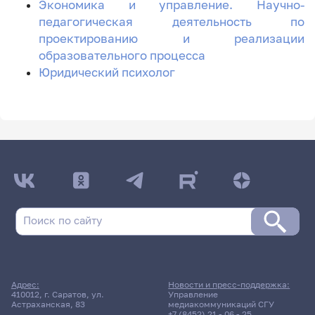
Экономика и управление. Научно-
педагогическая деятельность по
проектированию и реализации
образовательного процесса
Юридический психолог
Адрес:
Новости и пресс-поддержка:
410012, г. Саратов, ул.
Управление
Астраханская, 83
медиакоммуникаций СГУ
+7 (8452) 21 - 06 - 25
,