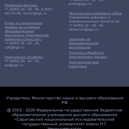
press@sgu.ru
Приёмная ректора:
+7 (8452) 26 - 16 - 96
,
8 (937)
811-67-46
,
rector@sgu.ru
Техническая поддержка сайта:
Управление цифровых и
информационных технологий
Отдел по организации
+7 (8452) 21 - 06 - 64
,
приёма на основные
bessonov@sgu.ru
образовательные
программы (Центральная
приёмная комиссия):
Сведения об
+7 (8452) 51 - 92 - 26
,
образовательной
cpk@sgu.ru
организации
Политика обработки
персональных данных
International Students:
+7 (8452) 50 - 87 - 07
,
Противодействие
ied@sgu.ru
коррупции
Учредитель:
Министерство науки и высшего образования
РФ
@ 2002 - 2026 Федеральное государственное бюджетное
образовательное учреждение высшего образования
«Саратовский национальный исследовательский
государственный университет имени Н.Г.
Чернышевского»